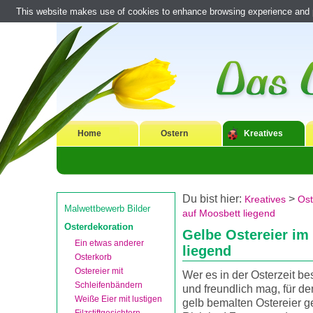
This website makes use of cookies to enhance browsing experience and pr
Home
Ostern
Kreatives
Du bist hier:
>
Kreatives
Ost
Malwettbewerb Bilder
auf Moosbett liegend
Osterdekoration
Gelbe Ostereier im
Ein etwas anderer
liegend
Osterkorb
Ostereier mit
Wer es in der Osterzeit be
Schleifenbändern
und freundlich mag, für de
Weiße Eier mit lustigen
gelb bemalten Ostereier 