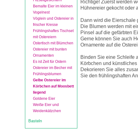
Filzstiftgesichtern
Richtige! Zuerst werden 
Bemalte Eier im kleinen
Hühnereier gekocht oder 
Vogelnest
Vöglein und Ostereier in
Dann wird die Eierschale 
frischer Kresse
Die Blumen werden mit ei
Frühlingshaftes Tischset
Pinsel auf die gefärbten E
mit Ostereiern
Gerne können Sie auch H
Ostertisch mit Blümchen
Ornamente auf die Osterei
Ostereier mit bunten
Ornamenten
Binden Sie eine Schleife
Es ist Zeit für Ostern
Körbchen und künstliches
Ostereier im Becher mit
Dekorieren Sie alles zus
Frühlingsblumen
Sie den frühlingshaften An
Gelbe Ostereier im
Körbchen auf Moosbett
liegend
Goldene Eier
Weiße Eier und
Weidenkätzchen
Basteln