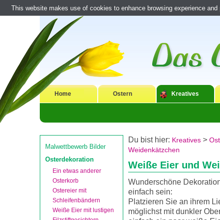
This website makes use of cookies to enhance browsing experience and pr
Home
Ostern
Kreatives
Du bist hier:
>
Kreatives
Ost
Malwettbewerb Bilder
Weidenkätzchen
Osterdekoration
Weiße Eier und We
Ein etwas anderer
Osterkorb
Wunderschöne Dekoration
Ostereier mit
einfach sein:
Schleifenbändern
Platzieren Sie an ihrem Li
Weiße Eier mit lustigen
möglichst mit dunkler Ober