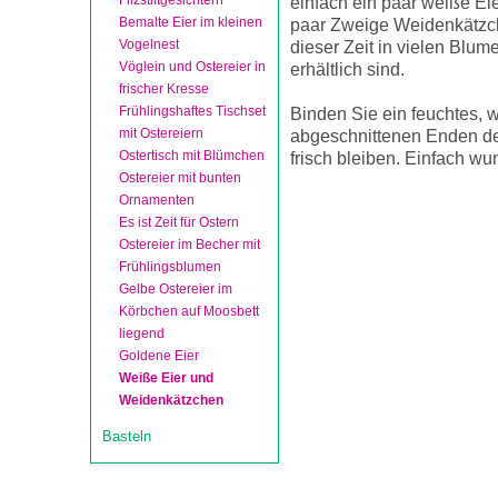
Filzstiftgesichtern
einfach ein paar weiße Ei
Bemalte Eier im kleinen
paar Zweige Weidenkätzch
Vogelnest
dieser Zeit in vielen Blu
Vöglein und Ostereier in
erhältlich sind.
frischer Kresse
Frühlingshaftes Tischset
Binden Sie ein feuchtes,
mit Ostereiern
abgeschnittenen Enden de
Ostertisch mit Blümchen
frisch bleiben. Einfach w
Ostereier mit bunten
Ornamenten
Es ist Zeit für Ostern
Ostereier im Becher mit
Frühlingsblumen
Gelbe Ostereier im
Körbchen auf Moosbett
liegend
Goldene Eier
Weiße Eier und
Weidenkätzchen
Basteln