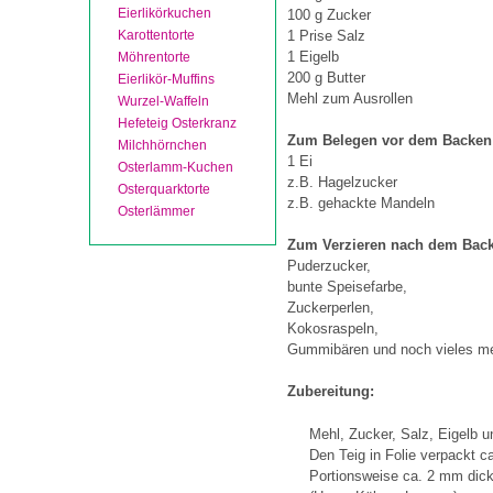
Eierlikörkuchen
100 g Zucker
Karottentorte
1 Prise Salz
1 Eigelb
Möhrentorte
200 g Butter
Eierlikör-Muffins
Mehl zum Ausrollen
Wurzel-Waffeln
Hefeteig Osterkranz
Zum Belegen vor dem Backen
Milchhörnchen
1 Ei
Osterlamm-Kuchen
z.B. Hagelzucker
Osterquarktorte
z.B. gehackte Mandeln
Osterlämmer
Zum Verzieren nach dem Bac
Puderzucker,
bunte Speisefarbe,
Zuckerperlen,
Kokosraspeln,
Gummibären und noch vieles m
Zubereitung:
Mehl, Zucker, Salz, Eigelb u
Den Teig in Folie verpackt c
Portionsweise ca. 2 mm dick