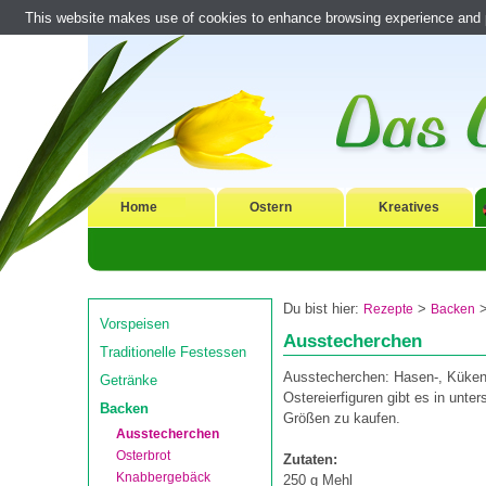
This website makes use of cookies to enhance browsing experience and pr
Home
Ostern
Kreatives
Du bist hier:
>
Rezepte
Backen
Vorspeisen
Ausstecherchen
Traditionelle Festessen
Ausstecherchen: Hasen-, Küke
Getränke
Ostereierfiguren gibt es in unter
Backen
Größen zu kaufen.
Ausstecherchen
Osterbrot
Zutaten:
Knabbergebäck
250 g Mehl