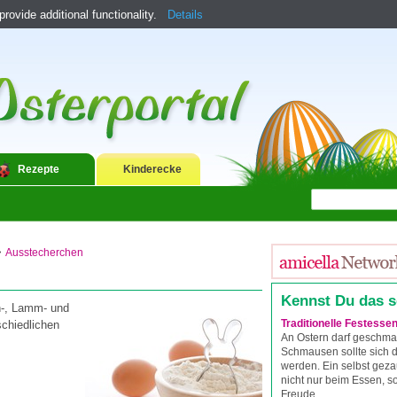
ovide additional functionality.
Details
Rezepte
Kinderecke
>
Ausstecherchen
Kennst Du das 
n-, Lamm- und
Traditionelle Festesse
schiedlichen
An Ostern darf geschma
Schmausen sollte sich
werden. Ein selbst gez
nicht nur beim Essen, 
Freude.