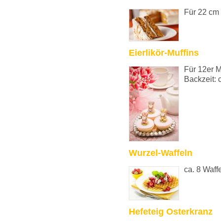
Für 22 cm 
Eierlikör-Muffins
Für 12er M
Backzeit: 
Wurzel-Waffeln
ca. 8 Waff
Hefeteig Osterkranz