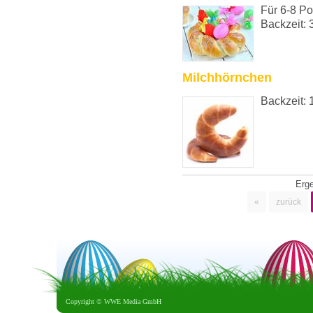
Für 6-8 Po
Backzeit: 
Milchhörnchen
Backzeit: 
Erg
«
zurück
Copyright ©
WWE Media GmbH