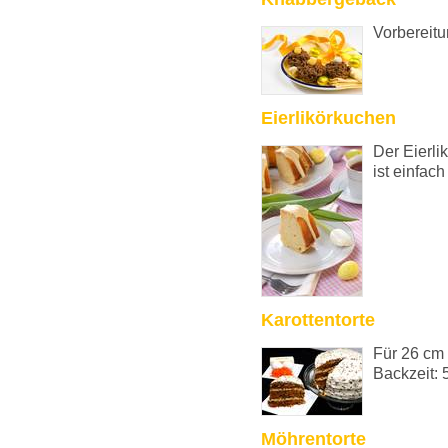
Vorbereitu
Eierlikörkuchen
Der Eierli
ist einfach
Karottentorte
Für 26 cm 
Backzeit: 
Möhrentorte