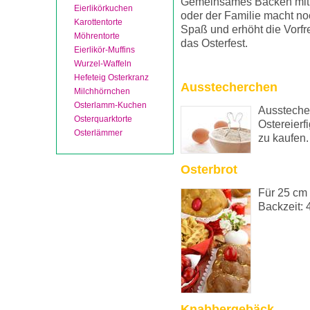
Gemeinsames Backen mit
Eierlikörkuchen
oder der Familie macht n
Karottentorte
Spaß und erhöht die Vorfr
Möhrentorte
das Osterfest.
Eierlikör-Muffins
Wurzel-Waffeln
Hefeteig Osterkranz
Ausstecherchen
Milchhörnchen
Osterlamm-Kuchen
Aussteche
Osterquarktorte
Ostereierf
Osterlämmer
zu kaufen.
Osterbrot
Für 25 cm 
Backzeit: 
Knabbergebäck