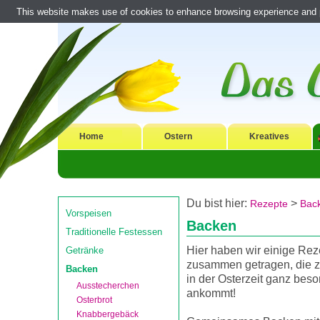
This website makes use of cookies to enhance browsing experience and pr
Home
Ostern
Kreatives
Du bist hier:
>
Rezepte
Bac
Vorspeisen
Backen
Traditionelle Festessen
Hier haben wir einige Rez
Getränke
zusammen getragen, die z
Backen
in der Osterzeit ganz beso
Ausstecherchen
ankommt!
Osterbrot
Knabbergebäck