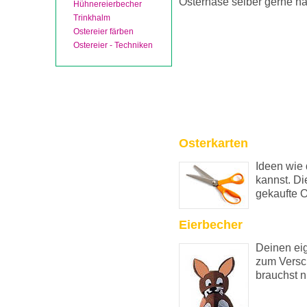
Osterhase selber gerne h
Hühnereierbecher
Trinkhalm
Ostereier färben
Ostereier - Techniken
Osterkarten
Ideen wie 
kannst. Di
gekaufte O
Eierbecher
Deinen eig
zum Versc
brauchst ni