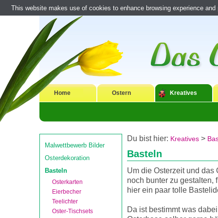
This website makes use of cookies to enhance browsing experience and pr
Home
Ostern
Kreatives
Du bist hier:
>
Kreatives
Bas
Malwettbewerb Bilder
Basteln
Osterdekoration
Um die Osterzeit und das 
Basteln
noch bunter zu gestalten, 
Osterkarten
hier ein paar tolle Basteli
Eierbecher
Teelichter
Da ist bestimmt was dabei
Oster-Tischsets