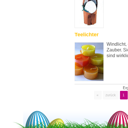
Teelichter
Windlicht,
Zauber. Si
sind wirkli
Er
«
zurück
1