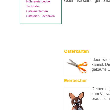
Osterhase selber gerne h
Hühnereierbecher
Trinkhalm
Ostereier färben
Ostereier - Techniken
Osterkarten
Ideen wie 
kannst. Di
gekaufte O
Eierbecher
Deinen eig
zum Versc
brauchst ni