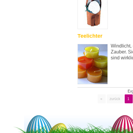
Teelichter
Windlicht,
Zauber. Si
sind wirkli
Er
«
zurück
1