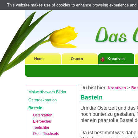
This website makes use of cookies to enhance browsing experience and pr
Home
Ostern
Kreatives
Du bist hier:
>
Kreatives
Bas
Malwettbewerb Bilder
Basteln
Osterdekoration
Um die Osterzeit und das 
Basteln
noch bunter zu gestalten, 
Osterkarten
hier ein paar tolle Basteli
Eierbecher
Teelichter
Da ist bestimmt was dabei
Oster-Tischsets