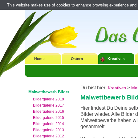
This website makes use of cookies to enhance browsing experience and pr
Home
Ostern
Kreatives
Du bist hier:
>
Kreatives
Mal
Malwettbewerb Bilder
Malwettbewerb Bil
Bildergalerie 2019
Bildergalerie 2017
Hier findest Du Deine sel
Bildergalerie 2016
Bilder wieder. Alle Bilder d
Bildergalerie 2015
Malwettbewerbe haben wir
Bildergalerie 2014
gesammelt.
Bildergalerie 2013
Bildergalerie 2012