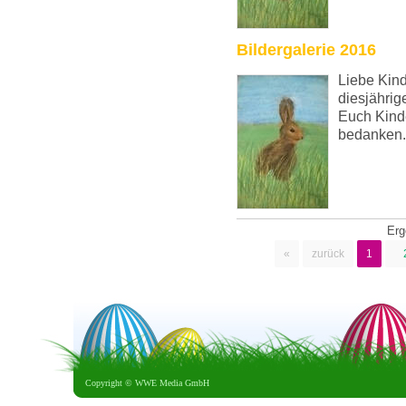
Bildergalerie 2016
Liebe Kind
diesjährig
Euch Kinde
bedanken.
Er
«
zurück
1
Copyright ©
WWE Media GmbH