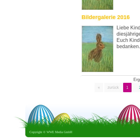
Bildergalerie 2016
Liebe Kind
diesjährig
Euch Kinde
bedanken.
Er
«
zurück
1
Copyright ©
WWE Media GmbH