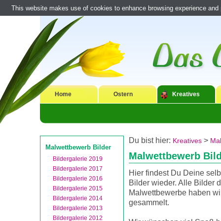
This website makes use of cookies to enhance browsing experience and pr
Home
Ostern
Kreatives
Du bist hier:
>
Kreatives
Mal
Malwettbewerb Bilder
Malwettbewerb Bil
Bildergalerie 2019
Bildergalerie 2017
Hier findest Du Deine sel
Bildergalerie 2016
Bilder wieder. Alle Bilder d
Bildergalerie 2015
Malwettbewerbe haben wir
Bildergalerie 2014
gesammelt.
Bildergalerie 2013
Bildergalerie 2012