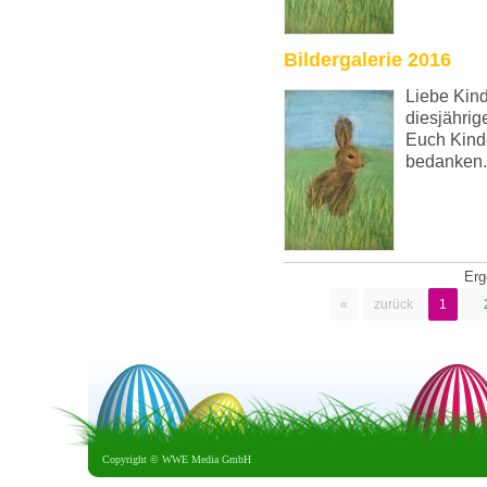
Bildergalerie 2016
Liebe Kind
diesjährig
Euch Kinde
bedanken.
Er
«
zurück
1
Copyright ©
WWE Media GmbH