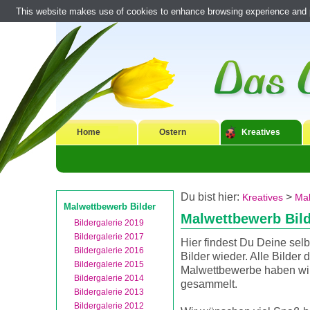
This website makes use of cookies to enhance browsing experience and pr
Home
Ostern
Kreatives
Du bist hier:
>
Kreatives
Mal
Malwettbewerb Bilder
Malwettbewerb Bil
Bildergalerie 2019
Bildergalerie 2017
Hier findest Du Deine sel
Bildergalerie 2016
Bilder wieder. Alle Bilder d
Bildergalerie 2015
Malwettbewerbe haben wir
Bildergalerie 2014
gesammelt.
Bildergalerie 2013
Bildergalerie 2012