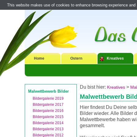
This website makes use of cookies to enhance browsing experience and pr
Home
Ostern
Kreatives
Du bist hier:
>
Kreatives
Mal
Malwettbewerb Bilder
Malwettbewerb Bil
Bildergalerie 2019
Bildergalerie 2017
Hier findest Du Deine sel
Bildergalerie 2016
Bilder wieder. Alle Bilder d
Bildergalerie 2015
Malwettbewerbe haben wir
Bildergalerie 2014
gesammelt.
Bildergalerie 2013
Bildergalerie 2012