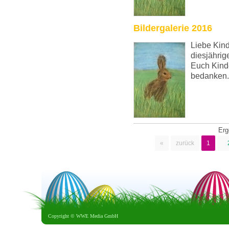
Bildergalerie 2016
Liebe Kind
diesjährig
Euch Kinde
bedanken.
Er
«
zurück
1
Copyright ©
WWE Media GmbH