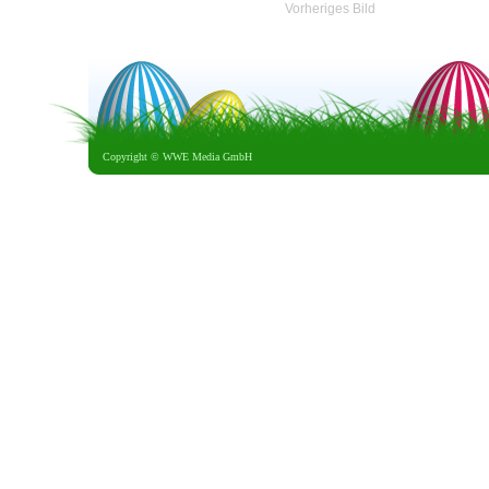
Vorheriges Bild
Copyright ©
WWE Media GmbH