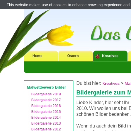
This website makes use of cookies to enhance browsing experience and pr
Home
Ostern
Kreatives
Du bist hier:
>
Kreatives
Mal
Malwettbewerb Bilder
Bildergalerie zum 
Bildergalerie 2019
Bildergalerie 2017
Liebe Kinder, hier seht Ih
Bildergalerie 2016
2010. Wir wollen uns bei 
Bildergalerie 2015
schönen Bilder bedanken.
Bildergalerie 2014
Bildergalerie 2013
Wenn du auch dein Bild in
Bildergalerie 2012