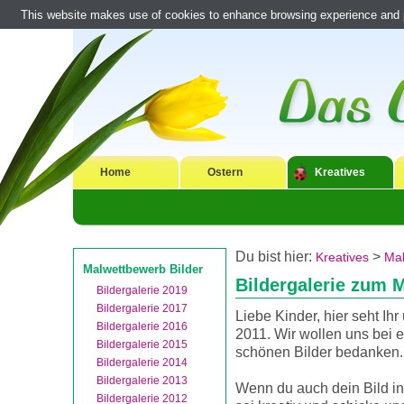
This website makes use of cookies to enhance browsing experience and pr
Home
Ostern
Kreatives
Du bist hier:
>
Kreatives
Mal
Malwettbewerb Bilder
Bildergalerie zum 
Bildergalerie 2019
Bildergalerie 2017
Liebe Kinder, hier seht Ih
Bildergalerie 2016
2011. Wir wollen uns bei 
Bildergalerie 2015
schönen Bilder bedanken.
Bildergalerie 2014
Bildergalerie 2013
Wenn du auch dein Bild in
Bildergalerie 2012