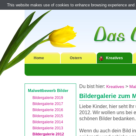
This website makes use of cookies to enhance browsing experience and pr
Home
Ostern
Kreatives
Du bist hier:
>
Kreatives
Mal
Malwettbewerb Bilder
Bildergalerie zum 
Bildergalerie 2019
Bildergalerie 2017
Liebe Kinder, hier seht Ih
Bildergalerie 2016
2012. Wir wollen uns bei 
Bildergalerie 2015
schönen Bilder bedanken.
Bildergalerie 2014
Bildergalerie 2013
Wenn du auch dein Bild in
Bildergalerie 2012