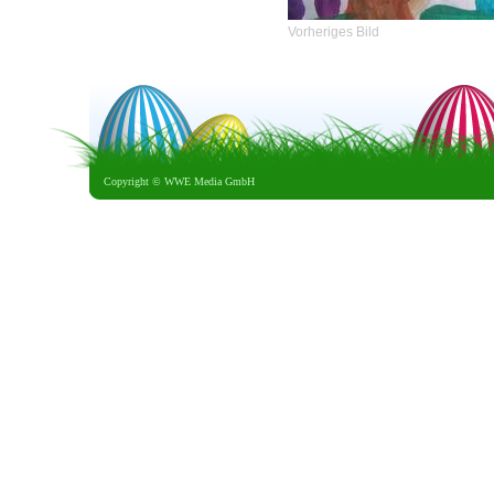
Vorheriges Bild
Copyright ©
WWE Media GmbH