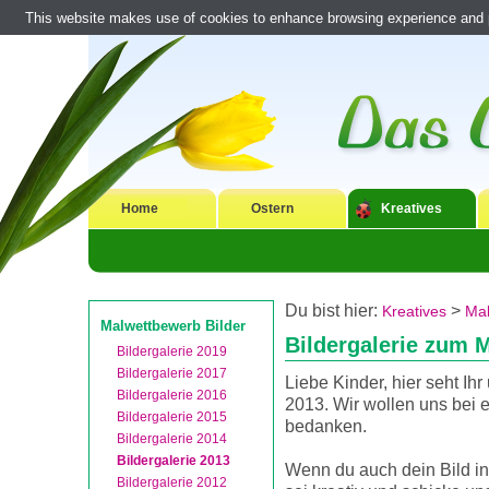
This website makes use of cookies to enhance browsing experience and pr
Home
Ostern
Kreatives
Du bist hier:
>
Kreatives
Mal
Malwettbewerb Bilder
Bildergalerie zum 
Bildergalerie 2019
Bildergalerie 2017
Liebe Kinder, hier seht Ih
Bildergalerie 2016
2013. Wir wollen uns bei e
Bildergalerie 2015
bedanken.
Bildergalerie 2014
Bildergalerie 2013
Wenn du auch dein Bild in
Bildergalerie 2012