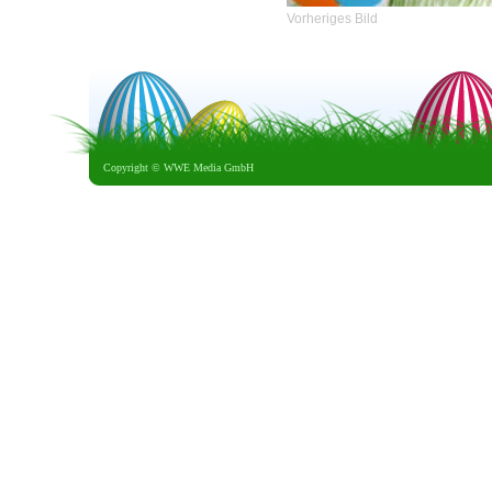
Vorheriges Bild
Copyright ©
WWE Media GmbH