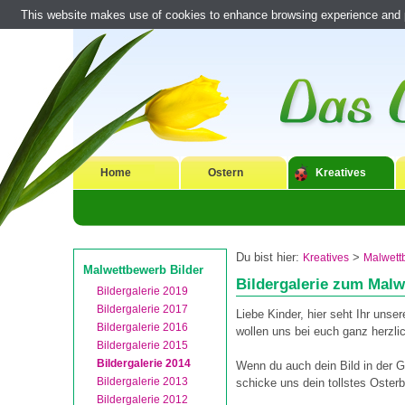
This website makes use of cookies to enhance browsing experience and pr
Home
Ostern
Kreatives
Du bist hier:
>
Kreatives
Malwett
Malwettbewerb Bilder
Bildergalerie zum Mal
Bildergalerie 2019
Bildergalerie 2017
Liebe Kinder, hier seht Ihr unse
Bildergalerie 2016
wollen uns bei euch ganz herzli
Bildergalerie 2015
Bildergalerie 2014
Wenn du auch dein Bild in der G
Bildergalerie 2013
schicke uns dein tollstes Osterb
Bildergalerie 2012