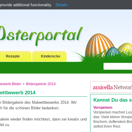
ovide additional functionality.
Details
Rezepte
Kinderecke
>
bewerb Bilder
Bildergalerie 2014
wettbewerb 2014
Kennst Du das 
re Bildergalerie des Malwettbewerbs 2014. Wir
Vorspeisen
ch für die schönen Bilder bedanken.
Vorspeisen machen Lust
das: Viele kleine Vorspe
alerie wieder finden möchtest, dann sei kreativ und
frischem, duftendem Br
ild zu.
selbst ihren Reiz.