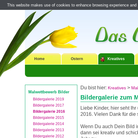
This website makes use of cookies to enhance browsing experience and pr
Home
Ostern
Kreatives
Du bist hier:
>
Kreatives
Mal
Malwettbewerb Bilder
Bildergalerie zum 
Bildergalerie 2019
Bildergalerie 2017
Liebe Kinder, hier seht Ih
Bildergalerie 2016
2016. Vielen Dank für die
Bildergalerie 2015
Bildergalerie 2014
Wenn Du auch Dein Bild in
Bildergalerie 2013
dann sei kreativ und schic
Bildergalerie 2012