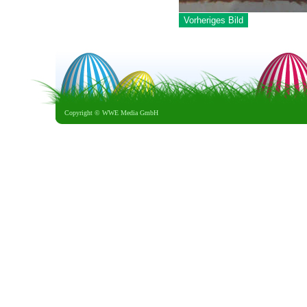
Vorheriges Bild
Copyright ©
WWE Media GmbH