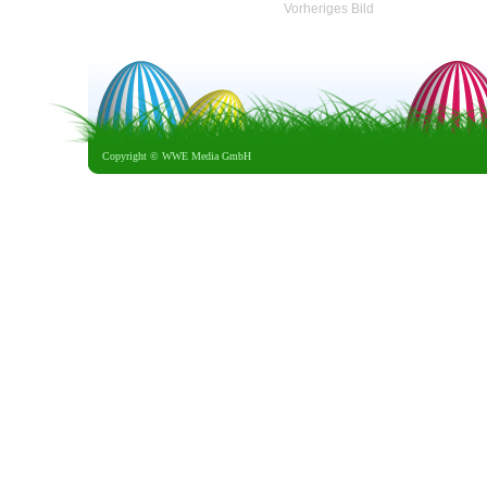
Vorheriges Bild
Copyright ©
WWE Media GmbH