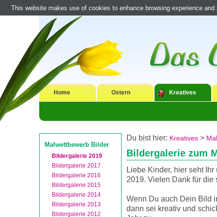
This website makes use of cookies to enhance browsing experience and pr
Home
Ostern
Kreatives
Du bist hier:
>
Kreatives
Mal
Malwettbewerb Bilder
Bildergalerie zum 
Bildergalerie 2019
Bildergalerie 2017
Liebe Kinder, hier seht Ih
Bildergalerie 2016
2019. Vielen Dank für die
Bildergalerie 2015
Bildergalerie 2014
Wenn Du auch Dein Bild in
Bildergalerie 2013
dann sei kreativ und schic
Bildergalerie 2012