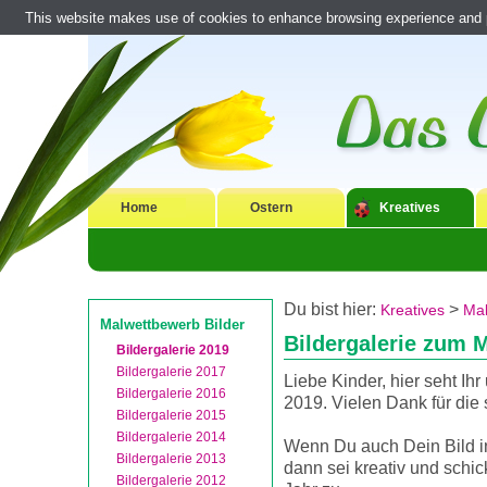
This website makes use of cookies to enhance browsing experience and pr
Home
Ostern
Kreatives
Du bist hier:
>
Kreatives
Mal
Malwettbewerb Bilder
Bildergalerie zum 
Bildergalerie 2019
Bildergalerie 2017
Liebe Kinder, hier seht Ih
Bildergalerie 2016
2019. Vielen Dank für die
Bildergalerie 2015
Bildergalerie 2014
Wenn Du auch Dein Bild in
Bildergalerie 2013
dann sei kreativ und schic
Bildergalerie 2012