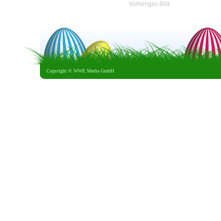
Vorheriges Bild
Copyright ©
WWE Media GmbH