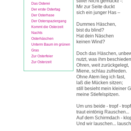
stille! Nicht gemuckt! -:
Das Osterei
Mir zur Seite duckt
Der erste Ostertag
sich ein junger Has –
Der Osterhase
Der Osterspaziergang
Dummes Häschen,
Kommt die Osterzeit
bist du blind?
Nachts
Hat dein Näschen
Osterhäschen
keinen Wind?
Unterm Baum im grünen
Gras
Doch das Häschen, unbew
Zur Osterfeier
nutzt, was ihm beschieden
Zur Osterzeit
Ohren, weit zurückgelegt,
Miene, schlau zufrieden.
Ohne Atem lieg ich fast,
laß die Mücken sitzen;
still besieht mein kleiner 
meine Stiefelspitzen.
Um uns beide - tropf - tropf 
traut eintönig Rauschen...
Auf dem Schirmdach - klopf 
Und wir lauschen... lausch