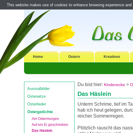
This website makes use of cookies to enhance browsing experience and pr
Home
Ostern
Kreatives
Du bist hier:
>
Kinderecke
O
Ausmalbilder
Das Häslein
Osterwitze
Unterm Schrime, tief im Ta
Osterlieder
hab ich heut gelegen, du
Ostergedichte
reicher Sommerregen.
Am Ostermorgen
Auf ein Ei geschrieben
Plötzlich rauscht das nas
Das Häslein