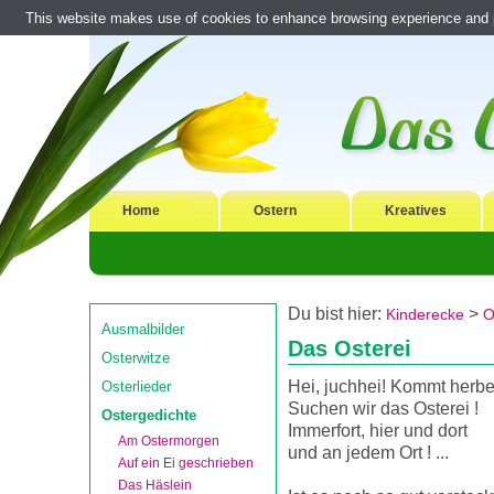
This website makes use of cookies to enhance browsing experience and pr
Home
Ostern
Kreatives
Du bist hier:
>
Kinderecke
O
Ausmalbilder
Das Osterei
Osterwitze
Hei, juchhei! Kommt herbei
Osterlieder
Suchen wir das Osterei !
Ostergedichte
Immerfort, hier und dort
Am Ostermorgen
und an jedem Ort ! ...
Auf ein Ei geschrieben
Das Häslein