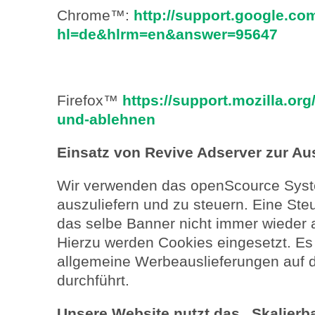
Chrome™:
http://support.google.c
hl=de&hlrm=en&answer=95647
Firefox™
https://support.mozilla.or
und-ablehnen
Einsatz von Revive Adserver zur A
Wir verwenden das openScource Syst
auszuliefern und zu steuern. Eine St
das selbe Banner nicht immer wieder a
Hierzu werden Cookies eingesetzt. Es
allgemeine Werbeauslieferungen auf d
durchführt.
Unsere Website nutzt das „Skalierb