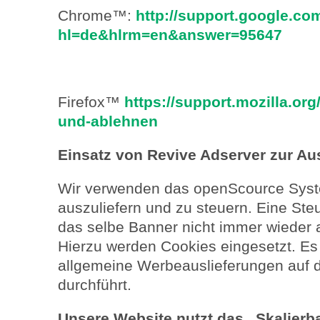
Chrome™:
http://support.google.c
hl=de&hlrm=en&answer=95647
Firefox™
https://support.mozilla.or
und-ablehnen
Einsatz von Revive Adserver zur A
Wir verwenden das openScource Syst
auszuliefern und zu steuern. Eine St
das selbe Banner nicht immer wieder a
Hierzu werden Cookies eingesetzt. Es
allgemeine Werbeauslieferungen auf d
durchführt.
Unsere Website nutzt das „Skalierb