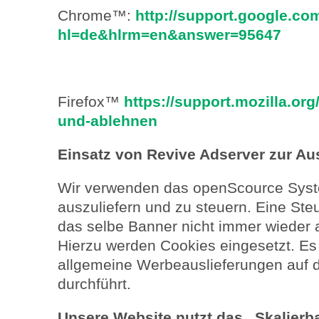
Chrome™:
http://support.google.c
hl=de&hlrm=en&answer=95647
Firefox™
https://support.mozilla.or
und-ablehnen
Einsatz von Revive Adserver zur A
Wir verwenden das openScource Syst
auszuliefern und zu steuern. Eine St
das selbe Banner nicht immer wieder a
Hierzu werden Cookies eingesetzt. Es
allgemeine Werbeauslieferungen auf d
durchführt.
Unsere Website nutzt das „Skalierb