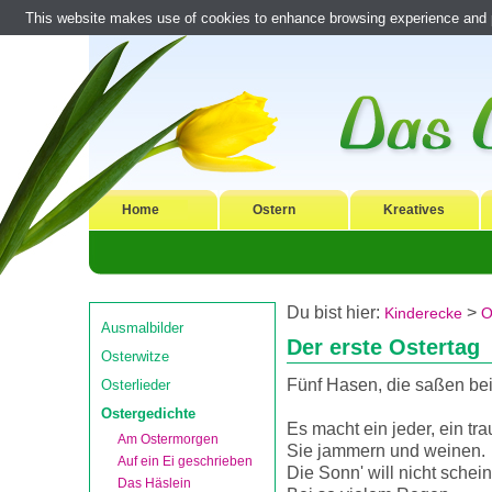
This website makes use of cookies to enhance browsing experience and pr
Home
Ostern
Kreatives
Du bist hier:
>
Kinderecke
O
Ausmalbilder
Der erste Ostertag
Osterwitze
Fünf Hasen, die saßen bei
Osterlieder
Ostergedichte
Es macht ein jeder, ein tra
Am Ostermorgen
Sie jammern und weinen.
Auf ein Ei geschrieben
Die Sonn' will nicht schei
Das Häslein