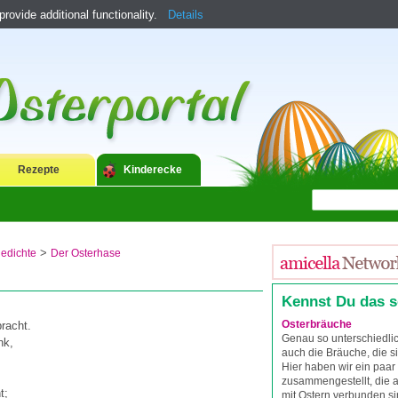
ovide additional functionality.
Details
Rezepte
Kinderecke
>
gedichte
Der Osterhase
Kennst Du das 
Osterbräuche
racht.
Genau so unterschiedli
nk,
auch die Bräuche, die s
Hier haben wir ein paar
zusammengestellt, die a
t;
mit Ostern verbunden si