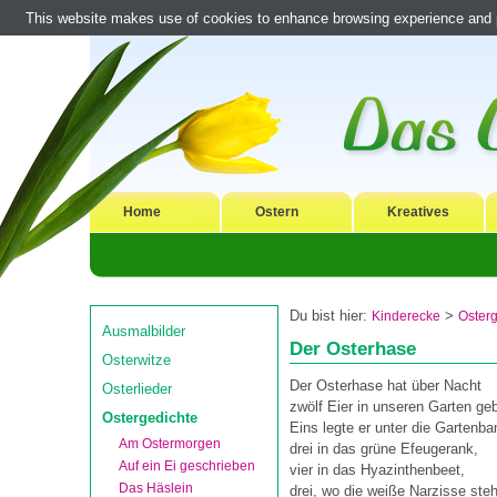
This website makes use of cookies to enhance browsing experience and pr
Home
Ostern
Kreatives
Du bist hier:
>
Kinderecke
Oster
Ausmalbilder
Der Osterhase
Osterwitze
Der Osterhase hat über Nacht
Osterlieder
zwölf Eier in unseren Garten geb
Ostergedichte
Eins legte er unter die Gartenba
Am Ostermorgen
drei in das grüne Efeugerank,
Auf ein Ei geschrieben
vier in das Hyazinthenbeet,
Das Häslein
drei, wo die weiße Narzisse steh