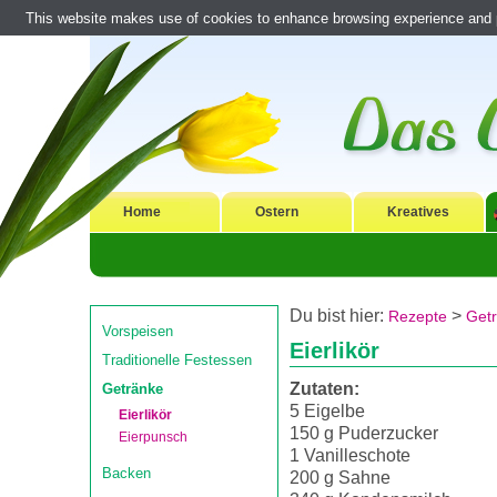
This website makes use of cookies to enhance browsing experience and pr
Home
Ostern
Kreatives
Du bist hier:
>
Rezepte
Get
Vorspeisen
Eierlikör
Traditionelle Festessen
Zutaten:
Getränke
5 Eigelbe
Eierlikör
150 g Puderzucker
Eierpunsch
1 Vanilleschote
Backen
200 g Sahne