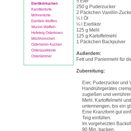
5 Eier
Eierlikörkuchen
250 g Puderzucker
Karottentorte
2 Päckchen Vanillin-Zuck
Möhrentorte
¼ l Öl
Eierlikör-Muffins
¼ l Eierlikör
Wurzel-Waffeln
125 g Mehl
Hefeteig Osterkranz
125 g Kartoffelmehl
Milchhörnchen
1 Päckchen Backpulver
Osterlamm-Kuchen
Osterquarktorte
Außerdem:
Osterlämmer
Fett und Paniermehl für d
Zubereitung:
Eier, Puderzucker und 
Handrührgerätes cremig
zugießen und verrühren
Mehl, Kartoffelmehl un
untermengen, bis ein gla
Eine Kranzform gut ein
Teig einfüllen.
Im vorgeheizten Backof
90 Min. backen.