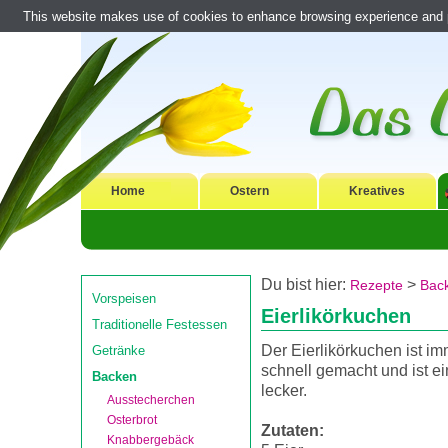
This website makes use of cookies to enhance browsing experience and pr
Home
Ostern
Kreatives
Du bist hier:
>
Rezepte
Bac
Vorspeisen
Eierlikörkuchen
Traditionelle Festessen
Der Eierlikörkuchen ist i
Getränke
schnell gemacht und ist ei
Backen
lecker.
Ausstecherchen
Osterbrot
Zutaten:
Knabbergebäck