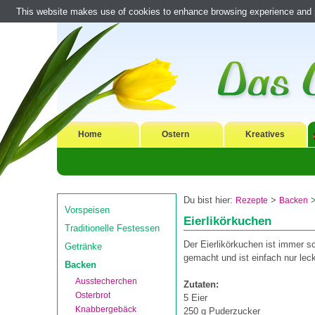
This website makes use of cookies to enhance browsing experience and pr
Home
Ostern
Kreatives
Du bist hier:
>
Rezepte
Backen
Vorspeisen
Eierlikörkuchen
Traditionelle Festessen
Der Eierlikörkuchen ist immer sc
Getränke
gemacht und ist einfach nur leck
Backen
Ausstecherchen
Zutaten:
Osterbrot
5 Eier
Knabbergebäck
250 g Puderzucker