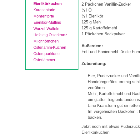
Eierlikörkuchen
2 Päckchen Vanillin-Zucker
Karottentorte
¼ l Öl
¼ l Eierlikör
Möhrentorte
125 g Mehl
Eierlikör-Muffins
125 g Kartoffelmehl
Wurzel-Waffeln
1 Päckchen Backpulver
Hefeteig Osterkranz
Milchhörnchen
Außerdem:
Osterlamm-Kuchen
Fett und Paniermehl für die For
Osterquarktorte
Osterlämmer
Zubereitung:
Eier, Puderzucker und Vanil
Handrührgerätes cremig schl
verrühren.
Mehl, Kartoffelmehl und Bac
ein glatter Teig entstanden is
Eine Kranzform gut einfetten
Im vorgeheizten Backofen : 
backen.
Jetzt noch mit etwas Puderzucker
Eierlikörkuchen!