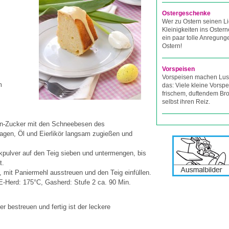
Ostergeschenke
Wer zu Ostern seinen L
Kleinigkeiten ins Osterne
ein paar tolle Anregung
Ostern!
Vorspeisen
Vorspeisen machen Lust
m
das: Viele kleine Vorspe
frischem, duftendem Br
selbst ihren Reiz.
lin-Zucker mit den Schneebesen des
agen, Öl und Eierlikör langsam zugießen und
kpulver auf den Teig sieben und untermengen, bis
t.
, mit Paniermehl ausstreuen und den Teig einfüllen.
E-Herd: 175°C, Gasherd: Stufe 2 ca. 90 Min.
 bestreuen und fertig ist der leckere