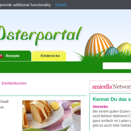
ovide additional functionality.
Details
Rezepte
Kinderecke
>
Eierlikörkuchen
Kennst Du das 
hnell
Getränke
er.
Bei einem guten Essen 
nicht fehlen! Während C
ganz einfach im Laden 
gibt es auch tolle Geträ