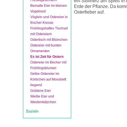
Filzstiftgesichtern
ein Stoffherz am Spieß in
Bemalte Eier im kleinen
Erde der Pflanze. Da kom
Vogelnest
Osterfieber auf.
Vöglein und Ostereier in
frischer Kresse
Frühlingshaftes Tischset
mit Ostereiern
Ostertisch mit Blümchen
Ostereier mit bunten
Ornamenten
Es ist Zeit für Ostern
Ostereier im Becher mit
Frühlingsblumen
Gelbe Ostereier im
Körbchen auf Moosbett
liegend
Goldene Eier
Weiße Eier und
Weidenkätzchen
Basteln