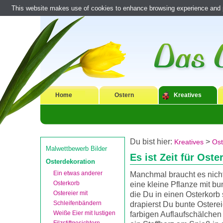
This website makes use of cookies to enhance browsing experience and pr
Home
Ostern
Kreatives
Du bist hier:
>
Kreatives
Ost
Malwettbewerb Bilder
Es ist Zeit für Oste
Osterdekoration
Ein etwas anderer
Manchmal braucht es nicht
Osterkorb
eine kleine Pflanze mit bu
Ostereier mit
die Du in einen Osterkorb 
Schleifenbändern
drapierst Du bunte Osterei
Weiße Eier mit lustigen
farbigen Auflaufschälchen