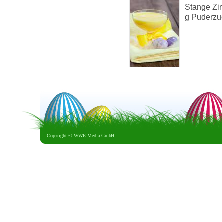
Stange Zim
g Puderzuc
Copyright ©
WWE Media GmbH