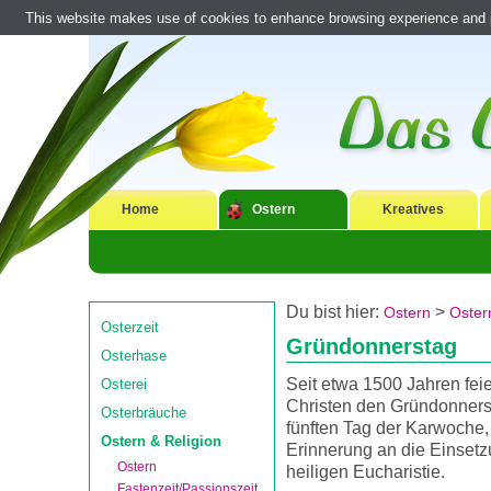
This website makes use of cookies to enhance browsing experience and pr
Home
Ostern
Kreatives
Du bist hier:
>
Ostern
Oster
Osterzeit
Gründonnerstag
Osterhase
Seit etwa 1500 Jahren feie
Osterei
Christen den Gründonners
Osterbräuche
fünften Tag der Karwoche,
Ostern & Religion
Erinnerung an die Einsetz
Ostern
heiligen Eucharistie.
Fastenzeit/Passionszeit