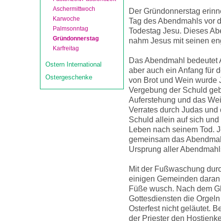
Aschermittwoch
Der Gründonnerstag erinn
Karwoche
Tag des Abendmahls vor 
Palmsonntag
Todestag Jesu. Dieses Ab
Gründonnerstag
nahm Jesus mit seinen eng
Karfreitag
Das Abendmahl bedeutet A
Ostern International
aber auch ein Anfang für 
Ostergeschenke
von Brot und Wein wurde
Vergebung der Schuld gebe
Auferstehung und das Weit
Verrates durch Judas und
Schuld allein auf sich und
Leben nach seinem Tod. Je
gemeinsam das Abendmahl 
Ursprung aller Abendmahl
Mit der Fußwaschung durc
einigen Gemeinden daran e
Füße wusch. Nach dem Gl
Gottesdiensten die Orgel
Osterfest nicht geläutet. 
der Priester den Hostienke