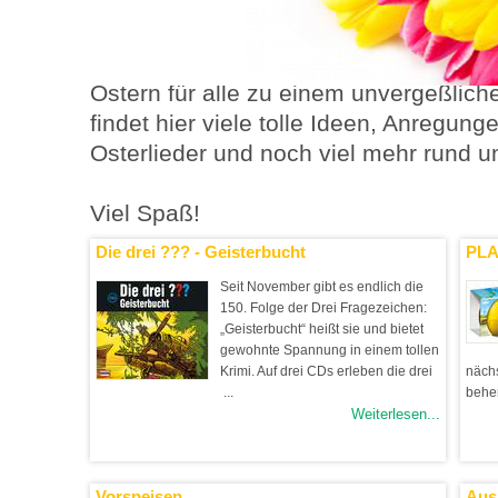
Eier bemalen, bunte Ostereier verst
sind einige der schönsten Bräuche zum
Ostern einstimmen, seinen Lieben ei
Ostern für alle zu einem unvergeßlic
findet hier viele tolle Ideen, Anregung
Osterlieder und noch viel mehr rund 
Viel Spaß!
Die drei ??? - Geisterbucht
PLA
Seit November gibt es endlich die
150. Folge der Drei Fragezeichen:
„Geisterbucht“ heißt sie und bietet
gewohnte Spannung in einem tollen
Krimi. Auf drei CDs erleben die drei
näch
...
beher
Weiterlesen...
Vorspeisen
Aus