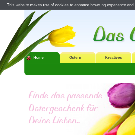
This website makes use of cookies to enhance browsing experience and pr
Home
Ostern
Kreatives
Liebe Osterfreunde,
Ostern ist nach Weihnachten das zweitgrößte Fest in Deutschl
gleichermaßen auf das Fest, zu dem man Freunde und Verwandt
Eier bemalen, bunte Ostereier verstecken und Osterlämmer ba
Osterfest. Wer sich auf Ostern einstimmen, seinen Lieben eine
unvergeßlichen Fest machen möchte, der findet hier viele tolle
Osterlieder und noch viel mehr rund um das Thema Ostern.