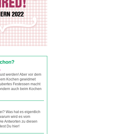
IRED!
TERN 2022
schon?
n
ust werden! Aber vor dem
 dem Kochen gewidmet
aubertes Festessen macht
sondern auch beim Kochen
i? Was hat es eigentlich
 warum wird es vom
ie Antworten zu diesen
est Du hier!