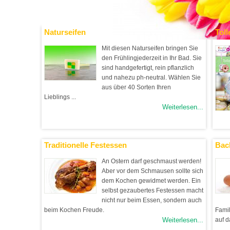
Viel Spaß!
Naturseifen
Toll
Mit diesen Naturseifen bringen Sie
den Frühlingjederzeit in Ihr Bad. Sie
sind handgefertigt, rein pflanzlich
und nahezu ph-neutral. Wählen Sie
aus über 40 Sorten Ihren
Lieblings ...
Weiterlesen...
Traditionelle Festessen
Bac
An Ostern darf geschmaust werden!
Aber vor dem Schmausen sollte sich
dem Kochen gewidmet werden. Ein
selbst gezaubertes Festessen macht
nicht nur beim Essen, sondern auch
beim Kochen Freude.
Famil
Weiterlesen...
auf d