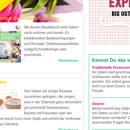
EXP
BIS OS
e neue Bastelideen für Ostern
Mit diesem Bastelbuch wird Ostern
noch schöner und bunter. Es
bietetkreative Bastelanregungen
und Rezepte: Osterhasenaufsteller,
lustigeSchmetterlinge oder
prachtvolle ...
Kennst Du das 
Weiterlesen...
Traditionelle Festesse
An Ostern darf geschma
Schmausen sollte sich
ken
werden. Ein selbst gez
nicht nur beim Essen, 
Freude.
Hier haben wir einige Rezepte
zusammen getragen, die zeigen,
was in der Osterzeit ganz besonders
Osterei
gut ankommt! Gemeinsames
Woher kommt das Ostere
Backen mit Freunden oder der
mit Ostern zu tun? Und
Osterhasen versteckt? D
ie macht noch mehr Spaß und erhöht die Vorfreude
spannenden Fragen find
as Osterfest.
Weiterlesen...