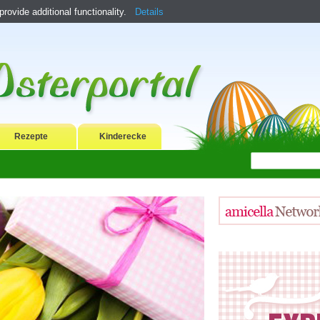
ovide additional functionality.
Details
Rezepte
Kinderecke
and. Kinder und Erwachsene freuen sich
e einlädt.
cken sind einige der schönsten Bräuche zum
 besondere Freude und Ostern für alle zu einem
 Ideen, Anregungen, Rezepte, Basteltipps,