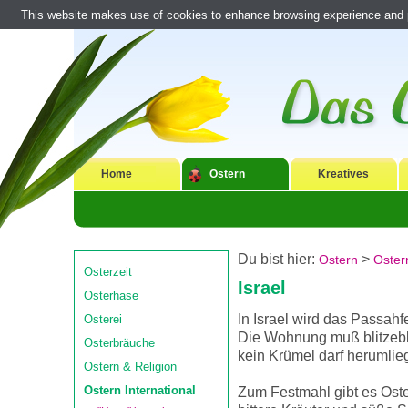
This website makes use of cookies to enhance browsing experience and pr
Home
Ostern
Kreatives
Du bist hier:
>
Ostern
Ostern
Osterzeit
Israel
Osterhase
In Israel wird das Passahfe
Osterei
Die Wohnung muß blitzebl
Osterbräuche
kein Krümel darf herumlie
Ostern & Religion
Ostern International
Zum Festmahl gibt es Ost