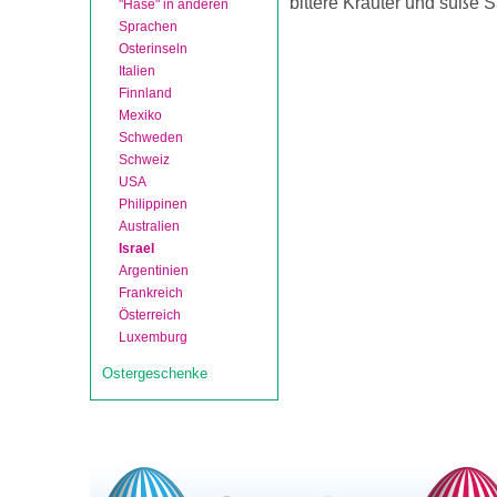
bittere Kräuter und süße 
"Hase" in anderen
Sprachen
Osterinseln
Italien
Finnland
Mexiko
Schweden
Schweiz
USA
Philippinen
Australien
Israel
Argentinien
Frankreich
Österreich
Luxemburg
Ostergeschenke