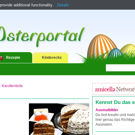
ovide additional functionality.
Details
Rezepte
Kinderecke
>
Karottentorte
Kennst Du das 
Ausmalbilder
Du bist kreativ und mals
hier genau das Richtige
Ausmalen.