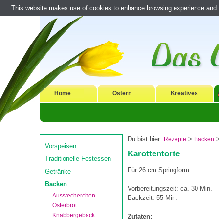
This website makes use of cookies to enhance browsing experience and pr
Home
Ostern
Kreatives
Du bist hier:
>
Rezepte
Backen
Vorspeisen
Karottentorte
Traditionelle Festessen
Für 26 cm Springform
Getränke
Backen
Vorbereitungszeit: ca. 30 Min.
Ausstecherchen
Backzeit: 55 Min.
Osterbrot
Knabbergebäck
Zutaten: