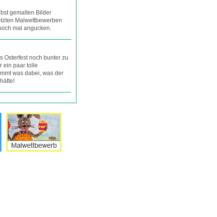
lbst gemalten Bilder
 letzten Malwettbewerben
 noch mal angucken.
s Osterfest noch bunter zu
r ein paar tolle
timmt was dabei, was der
hätte!