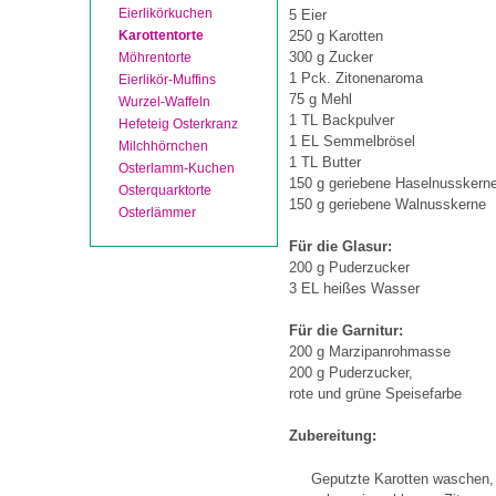
Eierlikörkuchen
5 Eier
Karottentorte
250 g Karotten
300 g Zucker
Möhrentorte
1 Pck. Zitonenaroma
Eierlikör-Muffins
75 g Mehl
Wurzel-Waffeln
1 TL Backpulver
Hefeteig Osterkranz
1 EL Semmelbrösel
Milchhörnchen
1 TL Butter
Osterlamm-Kuchen
150 g geriebene Haselnusskern
Osterquarktorte
150 g geriebene Walnusskerne
Osterlämmer
Für die Glasur:
200 g Puderzucker
3 EL heißes Wasser
Für die Garnitur:
200 g Marzipanrohmasse
200 g Puderzucker,
rote und grüne Speisefarbe
Zubereitung:
Geputzte Karotten waschen, f