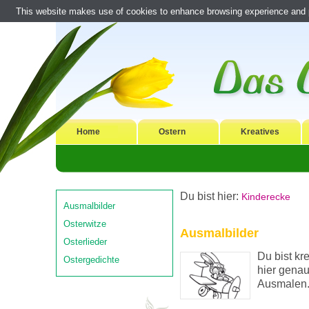
This website makes use of cookies to enhance browsing experience and pr
Home
Ostern
Kreatives
Du bist hier:
Kinderecke
Ausmalbilder
Osterwitze
Ausmalbilder
Osterlieder
Du bist kr
Ostergedichte
hier genau
Ausmalen