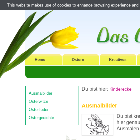
This website makes use of cookies to enhance browsing experience and pr
Home
Ostern
Kreatives
Du bist hier:
Kinderecke
Ausmalbilder
Osterwitze
Ausmalbilder
Osterlieder
Du bist kr
Ostergedichte
hier genau
Ausmalen