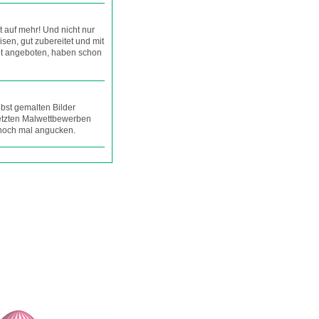
 auf mehr! Und nicht nur
isen, gut zubereitet und mit
ot angeboten, haben schon
lbst gemalten Bilder
 letzten Malwettbewerben
 noch mal angucken.