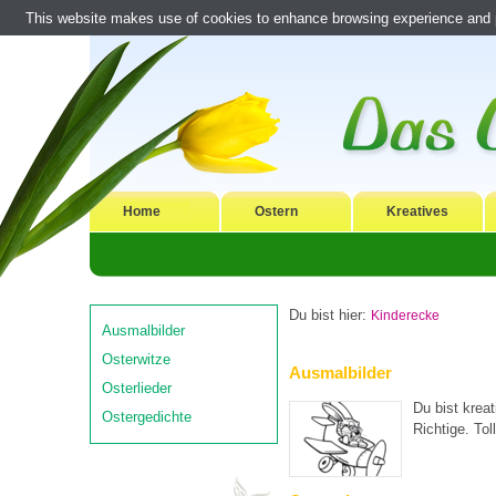
This website makes use of cookies to enhance browsing experience and pr
Home
Ostern
Kreatives
Du bist hier:
Kinderecke
Ausmalbilder
Osterwitze
Ausmalbilder
Osterlieder
Du bist krea
Ostergedichte
Richtige. To