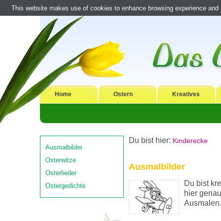
This website makes use of cookies to enhance browsing experience and pr
Home
Ostern
Kreatives
Du bist hier:
Kinderecke
Ausmalbilder
Osterwitze
Ausmalbilder
Osterlieder
Du bist kr
Ostergedichte
hier genau
Ausmalen