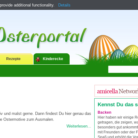
ovide additional functionality.
Details
Rezepte
Kinderecke
Kennst Du das 
Backen
tiv und malst gerne. Dann findest Du hier genau das
Hier haben wir einige
lle Ostermotive zum Ausmalen.
getragen, die zeigen, wa
Weiterlesen...
besonders gut ankomm
mit Freunden oder der 
Spaß und erhöht die Vor