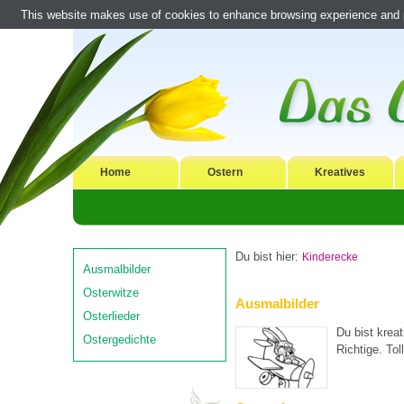
This website makes use of cookies to enhance browsing experience and pr
Home
Ostern
Kreatives
Du bist hier:
Kinderecke
Ausmalbilder
Osterwitze
Ausmalbilder
Osterlieder
Du bist krea
Ostergedichte
Richtige. To