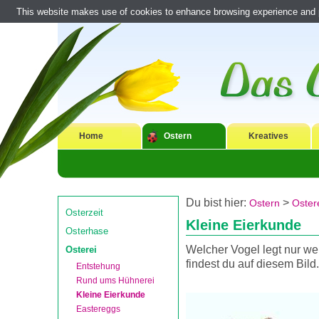
This website makes use of cookies to enhance browsing experience and pr
Home
Ostern
Kreatives
Du bist hier:
>
Ostern
Oster
Osterzeit
Kleine Eierkunde
Osterhase
Welcher Vogel legt nur we
Osterei
findest du auf diesem Bild.
Entstehung
Rund ums Hühnerei
Kleine Eierkunde
Eastereggs