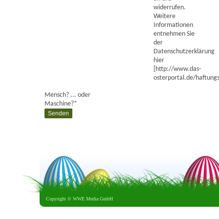
widerrufen.
Weitere
Informationen
entnehmen Sie
der
Datenschutzerklärung
hier
[http://www.das-
osterportal.de/haftungs
Mensch? ... oder
Maschine?
*
Copyright ©
WWE Media GmbH