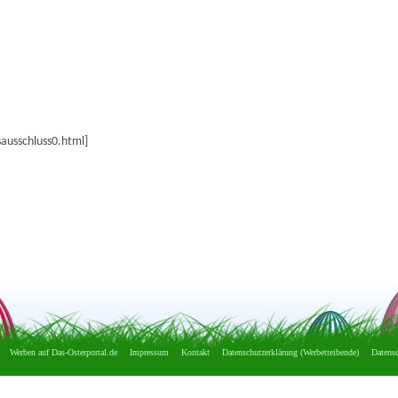
ausschluss0.html]
Werben auf Das-Osterportal.de
Impressum
Kontakt
Datenschutzerklärung (Werbetreibende)
Datensc