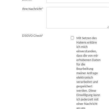
Ihre Nachricht
*
DSGVO Check
*
Mit Setzen des
Hakens erkläre
ich mich
einverstanden,
dass die von mir
erhobenen Daten
für die
Bearbeitung
meiner Anfrage
elektronisch
verarbeitet und
gespeichert
werden. Diese
Einwilligung kann
ich jederzeit mit
einer Nachricht
an uns