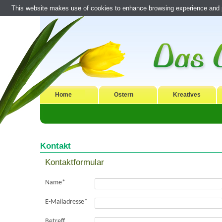
This website makes use of cookies to enhance browsing experience and pr
Home
Ostern
Kreatives
Kontakt
Kontaktformular
Name
*
E-Mailadresse
*
Betreff