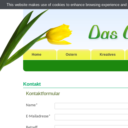
This website makes use of cookies to enhance browsing experience and pr
Home
Ostern
Kreatives
Kontakt
Kontaktformular
Name
*
E-Mailadresse
*
Betreff