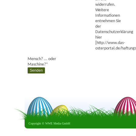
widerrufen.
Weitere
Informationen
entnehmen Sie
der
Datenschutzerklärung
hier
[http://www.das-
osterportal.de/haftungs
Mensch? ... oder
Maschine?
*
Copyright ©
WWE Media GmbH