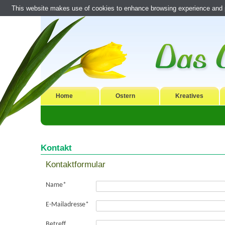
This website makes use of cookies to enhance browsing experience and pr
Home
Ostern
Kreatives
Kontakt
Kontaktformular
Name
*
E-Mailadresse
*
Betreff