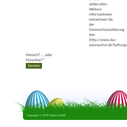
widerrufen.
Weitere
Informationen
entnehmen Sie
der
Datenschutzerklärung
hier
[http://www.das-
osterportal.de/haftungs
Mensch? ... oder
Maschine?
*
Copyright ©
WWE Media GmbH