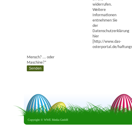
widerrufen.
Weitere
Informationen
entnehmen Sie
der
Datenschutzerklärung
hier
[http://www.das-
osterportal.de/haftungs
Mensch? ... oder
Maschine?
*
Copyright ©
WWE Media GmbH