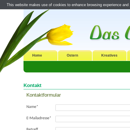
This website makes use of cookies to enhance browsing experience and pr
Home
Ostern
Kreatives
Kontakt
Kontaktformular
Name
*
E-Mailadresse
*
Betreff