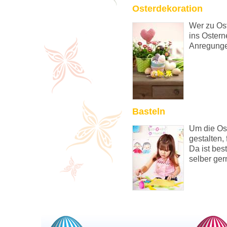
Osterdekoration
Wer zu Ost
ins Osterne
Anregungen
Basteln
Um die Ost
gestalten, 
Da ist bes
selber ger