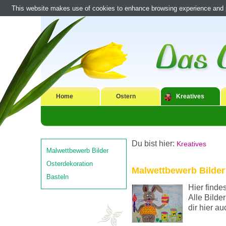
This website makes use of cookies to enhance browsing experience and pr
Home
Ostern
Kreatives
Du bist hier:
Kreatives
Malwettbewerb Bilder
Osterdekoration
Malwettbewerb Bilder
Basteln
Hier finde
Alle Bilde
dir hier a