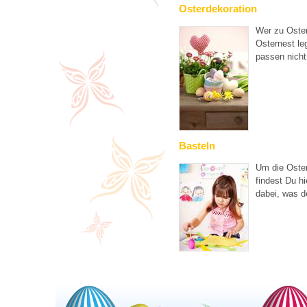
Osterdekoration
Wer zu Oster
Osternest leg
passen nicht
Basteln
Um die Oster
findest Du hi
dabei, was d