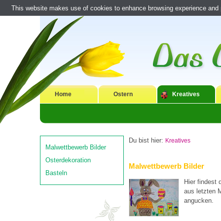
This website makes use of cookies to enhance browsing experience and pr
Home
Ostern
Kreatives
Du bist hier:
Kreatives
Malwettbewerb Bilder
Osterdekoration
Malwettbewerb Bilder
Basteln
Hier findest 
aus letzten 
angucken.