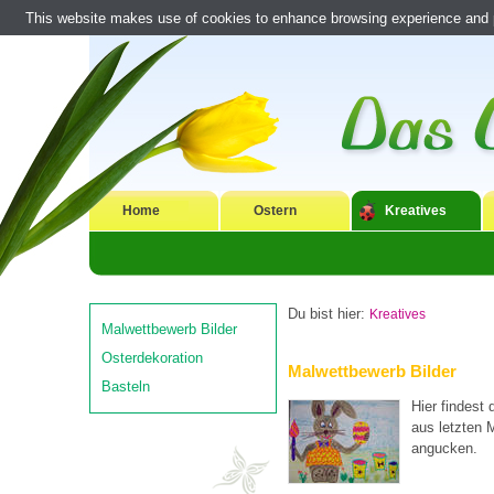
This website makes use of cookies to enhance browsing experience and pr
Home
Ostern
Kreatives
Du bist hier:
Kreatives
Malwettbewerb Bilder
Osterdekoration
Malwettbewerb Bilder
Basteln
Hier findest 
aus letzten 
angucken.