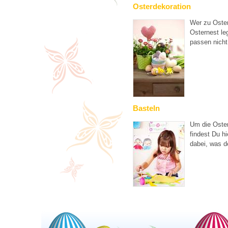
Osterdekoration
Wer zu Oster
Osternest leg
passen nicht
Basteln
Um die Oster
findest Du hi
dabei, was d