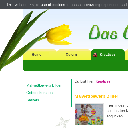
This website makes use of cookies to enhance browsing experience and pr
Home
Ostern
Kreatives
Du bist hier:
Kreatives
Malwettbewerb Bilder
Osterdekoration
Malwettbewerb Bilder
Basteln
Hier findest 
aus letzten 
angucken.