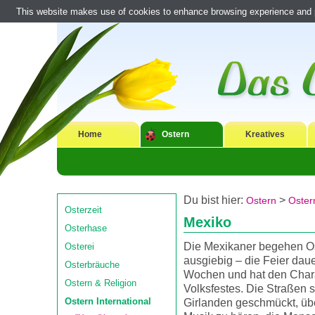
This website makes use of cookies to enhance browsing experience and pr
Home
Ostern
Kreatives
Du bist hier:
>
Ostern
Ostern
Osterzeit
Mexiko
Osterhase
Die Mexikaner begehen O
Osterei
ausgiebig – die Feier daue
Osterbräuche
Wochen und hat den Chara
Ostern & Religion
Volksfestes. Die Straßen s
Ostern International
Girlanden geschmückt, über