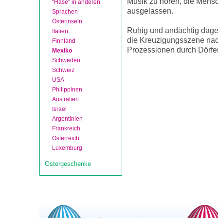
Musik zu hören, die Mens
"Hase" in anderen
ausgelassen.
Sprachen
Osterinseln
Ruhig und andächtig dageg
Italien
die Kreuzigungsszene nac
Finnland
Prozessionen durch Dörfer
Mexiko
Schweden
Schweiz
USA
Philippinen
Australien
Israel
Argentinien
Frankreich
Österreich
Luxemburg
Ostergeschenke